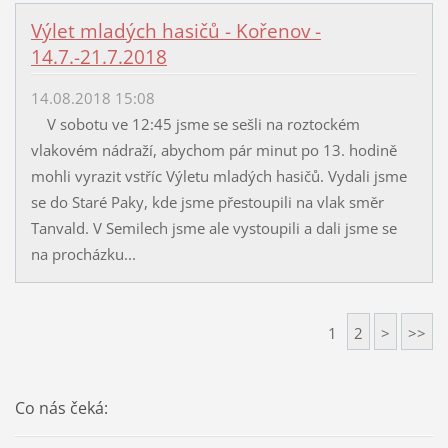
Výlet mladých hasičů - Kořenov -
14.7.-21.7.2018
14.08.2018 15:08
V sobotu ve 12:45 jsme se sešli na roztockém
vlakovém nádraží, abychom pár minut po 13. hodině
mohli vyrazit vstříc Výletu mladých hasičů. Vydali jsme
se do Staré Paky, kde jsme přestoupili na vlak směr
Tanvald. V Semilech jsme ale vystoupili a dali jsme se
na procházku...
1
2
>
>>
Co nás čeká: