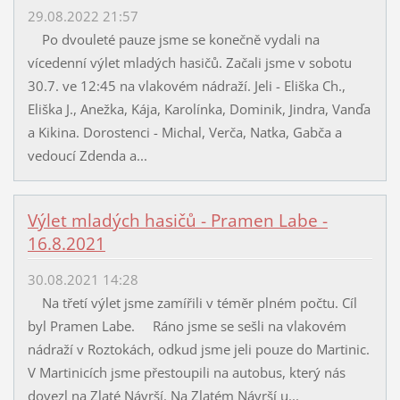
29.08.2022 21:57
Po dvouleté pauze jsme se konečně vydali na
vícedenní výlet mladých hasičů. Začali jsme v sobotu
30.7. ve 12:45 na vlakovém nádraží. Jeli - Eliška Ch.,
Eliška J., Anežka, Kája, Karolínka, Dominik, Jindra, Vanďa
a Kikina. Dorostenci - Michal, Verča, Natka, Gabča a
vedoucí Zdenda a...
Výlet mladých hasičů - Pramen Labe -
16.8.2021
30.08.2021 14:28
Na třetí výlet jsme zamířili v téměr plném počtu. Cíl
byl Pramen Labe. Ráno jsme se sešli na vlakovém
nádraží v Roztokách, odkud jsme jeli pouze do Martinic.
V Martinicích jsme přestoupili na autobus, který nás
dovezl na Zlaté Návrší. Na Zlatém Návrší u...