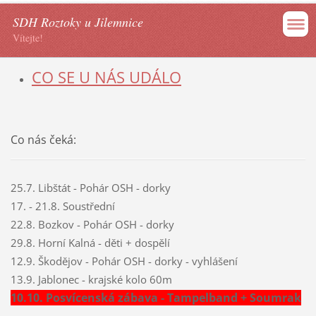
SDH Roztoky u Jilemnice
Vítejte!
CO SE U NÁS UDÁLO
Co nás čeká:
25.7. Libštát - Pohár OSH - dorky
17. - 21.8. Soustřední
22.8. Bozkov - Pohár OSH - dorky
29.8. Horní Kalná - děti + dospělí
12.9. Škodějov - Pohár OSH - dorky - vyhlášení
13.9. Jablonec - krajské kolo 60m
10.10. Posvícenská zábava - Tampelband + Soumrak