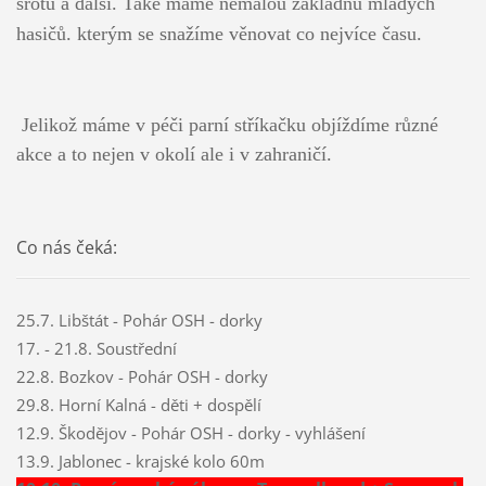
šrotu a další. Také máme nemalou základnu mladých
hasičů. kterým se snažíme věnovat co nejvíce času.
Jelikož máme v péči parní stříkačku objíždíme různé
akce a to nejen v okolí ale i v zahraničí.
Co nás čeká:
25.7. Libštát - Pohár OSH - dorky
17. - 21.8. Soustřední
22.8. Bozkov - Pohár OSH - dorky
29.8. Horní Kalná - děti + dospělí
12.9. Škodějov - Pohár OSH - dorky - vyhlášení
13.9. Jablonec - krajské kolo 60m