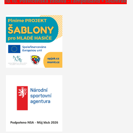
10.10. Posvícenská zábava - Tampelband + Soumrak