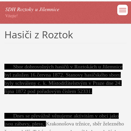
SDH Roztoky u Jilemnice
Vítejte!
Hasiči z Roztok
Sbor dobrovolných hasičů v Roztokách u Jilemnice
byl založen 16.června 1872. Stanovy hasičského sboru
byly schváleny c. k. Místodržitelstvým v Praze dne 24.
října 1872 pod pořadovým číslem 52331.
Dnes se převážně věnujeme aktivitám v obci jako
jsou zábavy, plesy,
Krakonošova tržnice, sběr železného