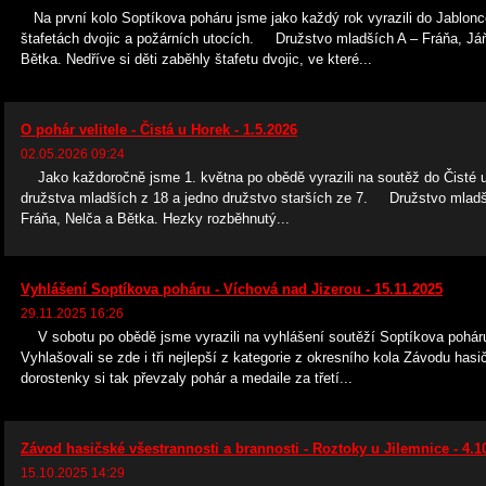
Na první kolo Soptíkova poháru jsme jako každý rok vyrazili do Jablonce
štafetách dvojic a požárních utocích. Družstvo mladších A – Fráňa, Jáň
Bětka. Nedříve si děti zaběhly štafetu dvojic, ve které...
O pohár velitele - Čistá u Horek - 1.5.2026
02.05.2026 09:24
Jako každoročně jsme 1. května po obědě vyrazili na soutěž do Čisté u 
družstva mladších z 18 a jedno družstvo starších ze 7. Družstvo mladší
Fráňa, Nelča a Bětka. Hezky rozběhnutý...
Vyhlášení Soptíkova poháru - Víchová nad Jizerou - 15.11.2025
29.11.2025 16:26
V sobotu po obědě jsme vyrazili na vyhlášení soutěží Soptíkova pohá
Vyhlašovali se zde i tři nejlepší z kategorie z okresního kola Závodu has
dorostenky si tak převzaly pohár a medaile za třetí...
Závod hasičské všestrannosti a brannosti - Roztoky u Jilemnice - 4.10
15.10.2025 14:29