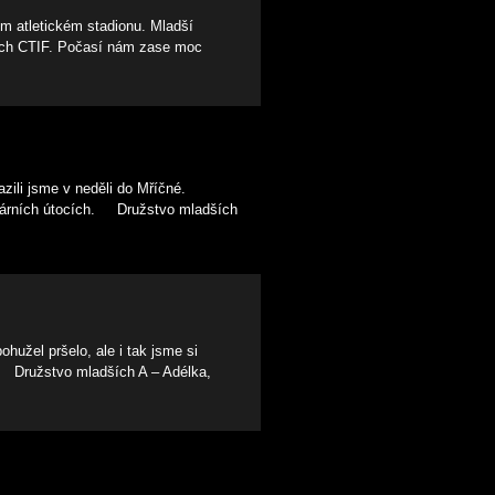
m atletickém stadionu. Mladší
ocích CTIF. Počasí nám zase moc
zili jsme v neděli do Mříčné.
ožárních útocích. Družstvo mladších
užel pršelo, ale i tak jsme si
h. Družstvo mladších A – Adélka,