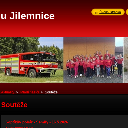
u Jilemnice
Úvodní stránka
Aktuality
>
Mladí hasiči
>
Soutěže
Soutěže
Soptíkův pohár - Semily - 16.5.2026