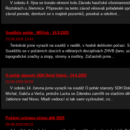
V sobotu 4. října se konalo okresní kolo Závodu hasičské všestrannosti 
Roztokách u Jilemnice. Přípravám na tento závod věnovali pořadetelé s
závod povede, domluvit se s majiteli pozemků, posekat a odvětvit...
Soptíkův pohár - Mříčná - 14.9.2025
25.09.2025 13:43
Tentokrát jsme vyrazili na soutěž v neděli, v hodně deštivém počasí. So
Soutěžilo se v požárních útocích a některých disciplínách ZHVB (lano, uzl
topografické značky a stopy, stromy a rostliny. Zúčastnili jsme...
O pohár starosty SDH Dolní Kalná - 14.6.2025
20.06.2025 09:50
V sobotu 14. června jsme vyrazili na soutěž O pohár starosty SDH Doln
Michal, Gabča a Verča, protože Lucka se Zdendou zamířili se staršími dě
Jablonce nad Nisou. Mladí vedoucí si tak sami vyzkoušeli, co...
Požární ochrana očima dětí 2025
09.06.2025 09:22