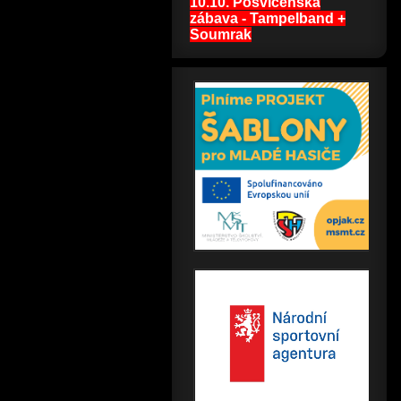
10.10. Posvícenská
zábava - Tampelband +
Soumrak