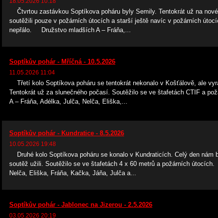
18.05.2026 10:18
Čtvrtou zastávkou Soptíkova poháru byly Semily. Tentokrát už na nové
soutěžili pouze v požárních útocích a starší ještě navíc v požárních út
nepřálo. Družstvo mladších A – Fráňa,...
Soptíkův pohár - Mříčná - 10.5.2026
11.05.2026 11:04
Třetí kolo Soptíkova poháru se tentokrát nekonalo v Košťálově, ale vyra
Tentokrát už za slunečného počasí. Soutěžilo se ve štafetách CTIF a p
A – Fráňa, Adélka, Julča, Nelča, Eliška,...
Soptíkův pohár - Kundratice - 8.5.2026
10.05.2026 19:48
Druhé kolo Soptíkova poháru se konalo v Kundraticích. Celý den nám boh
soutěž užili. Soutěžilo se ve štafetách 4 x 60 metrů a požárních útocíc
Nelča, Eliška, Fráňa, Kačka, Jáňa, Julča a...
Soptíkův pohár - Jablonec na Jizerou - 2.5.2026
03.05.2026 20:19