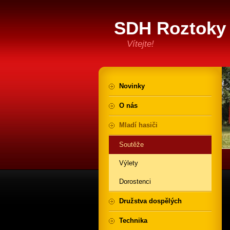
SDH Roztoky 
Vítejte!
Novinky
O nás
Mladí hasiči
Soutěže
Výlety
Dorostenci
Družstva dospělých
Technika