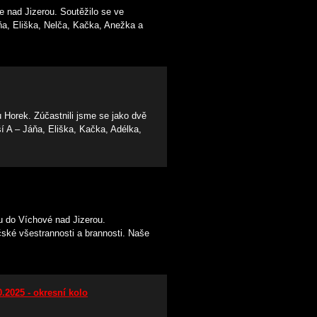
 nad Jizerou. Soutěžilo se ve
a, Eliška, Nelča, Kačka, Anežka a
Horek. Zúčastnili jsme se jako dvě
 A – Jáňa, Eliška, Kačka, Adélka,
ru do Víchové nad Jizerou.
ičské všestrannosti a brannosti. Naše
.2025 - okresní kolo