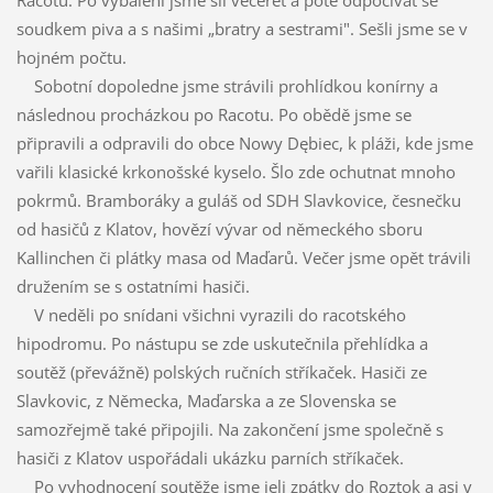
Racotu. Po vybalení jsme šli večeřet a poté odpočívat se
soudkem piva a s našimi „bratry a sestrami". Sešli jsme se v
hojném počtu.
Sobotní dopoledne jsme strávili prohlídkou konírny a
následnou procházkou po Racotu. Po obědě jsme se
připravili a odpravili do obce Nowy Dębiec, k pláži, kde jsme
vařili klasické krkonošské kyselo. Šlo zde ochutnat mnoho
pokrmů. Bramboráky a guláš od SDH Slavkovice, česnečku
od hasičů z Klatov, hovězí vývar od německého sboru
Kallinchen či plátky masa od Maďarů. Večer jsme opět trávili
družením se s ostatními hasiči.
V neděli po snídani všichni vyrazili do racotského
hipodromu. Po nástupu se zde uskutečnila přehlídka a
soutěž (převážně) polských ručních stříkaček. Hasiči ze
Slavkovic, z Německa, Maďarska a ze Slovenska se
samozřejmě také připojili. Na zakončení jsme společně s
hasiči z Klatov uspořádali ukázku parních stříkaček.
Po vyhodnocení soutěže jsme jeli zpátky do Roztok a asi v