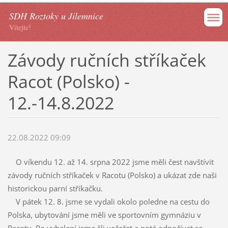
SDH Roztoky u Jilemnice
Vítejte!
Závody ručních stříkaček
Racot (Polsko) -
12.-14.8.2022
22.08.2022 09:09
O víkendu 12. až 14. srpna 2022 jsme měli čest navštívit
závody ručních stříkaček v Racotu (Polsko) a ukázat zde naši
historickou parní stříkačku.
V pátek 12. 8. jsme se vydali okolo poledne na cestu do
Polska, ubytování jsme měli ve sportovním gymnáziu v