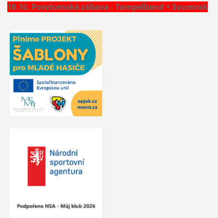
10.10. Posvícenská zábava - Tampelband + Soumrak