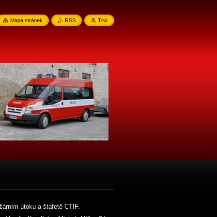
Mapa stránek
RSS
Tisk
árním útoku a štafetě CTIF.