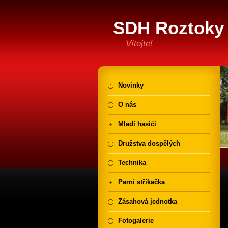
SDH Roztoky 
Vítejte!
Novinky
O nás
Mladí hasiči
Družstva dospělých
Technika
Parní stříkačka
Zásahová jednotka
Fotogalerie