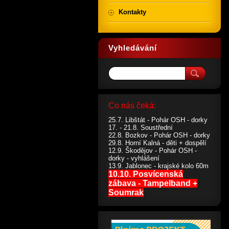
Kontakty
Vyhledávání
Co nás čeká:
25.7. Libštát - Pohár OSH - dorky
17. - 21.8. Soustřední
22.8. Bozkov - Pohár OSH - dorky
29.8. Horní Kalná - děti + dospělí
12.9. Škodějov - Pohár OSH -
dorky - vyhlášení
13.9. Jablonec - krajské kolo 60m
10.10. Posvícenská
zábava - Tampelband +
Soumrak