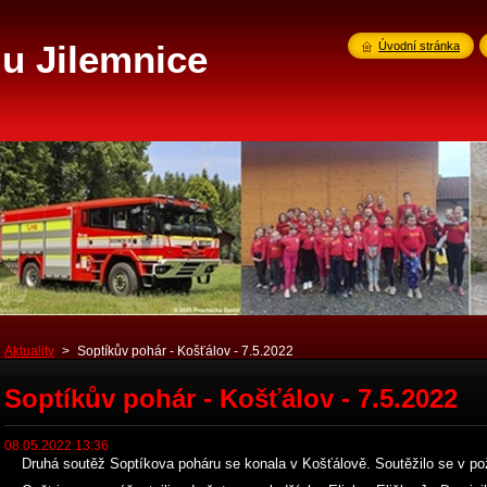
u Jilemnice
Úvodní stránka
Aktuality
>
Soptíkův pohár - Košťálov - 7.5.2022
Soptíkův pohár - Košťálov - 7.5.2022
08.05.2022 13:36
Druhá soutěž Soptíkova poháru se konala v Košťálově. Soutěžilo se v pož