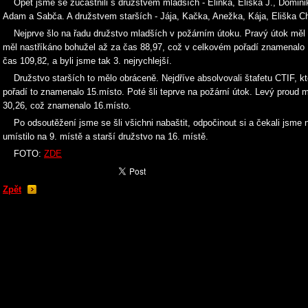
Opět jsme se zúčastnili s družstvem mladších - Elinka, Eliška J., Dominik
Adam a Sabča. A družstvem starších - Jája, Kačka, Anežka, Kája, Eliška 
Nejprve šlo na řadu družstvo mladších v požárním útoku. Pravý útok měl n
měl nastříkáno bohužel až za čas 88,97, což v celkovém pořadí znamenalo 
čas 109,82, a byli jsme tak 3. nejrychlejší.
Družstvo starších to mělo obráceně. Nejdříve absolvovali štafetu CTIF, kt
pořadí to znamenalo 15.místo. Poté šli teprve na požární útok. Levý proud 
30,26, což znamenalo 16.místo.
Po odsoutěžení jsme se šli všichni nabaštit, odpočinout si a čekali jsme 
umístilo na 9. místě a starší družstvo na 16. místě.
FOTO:
ZDE
Zpět