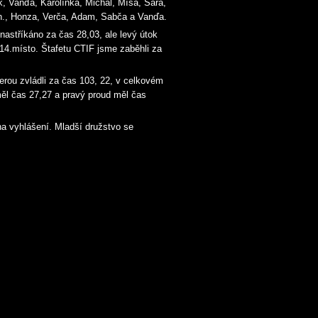
, Vanďa, Karolínka, Michal, Míša, Sára,
Ch., Honza, Verča, Adam, Sabča a Vanďa.
astříkáno za čas 28,03, ale levý útok
14.místo. Štafetu CTIF jsme zaběhli za
erou zvládli za čas 103, 22, v celkovém
měl čas 27,27 a pravý proud měl čas
na vyhlášení. Mladší družstvo se