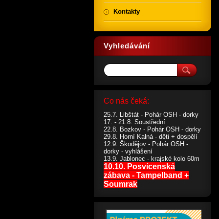
Kontakty
Vyhledávání
Co nás čeká:
25.7. Libštát - Pohár OSH - dorky
17. - 21.8. Soustřední
22.8. Bozkov - Pohár OSH - dorky
29.8. Horní Kalná - děti + dospělí
12.9. Škodějov - Pohár OSH -
dorky - vyhlášení
13.9. Jablonec - krajské kolo 60m
10.10. Posvícenská
zábava - Tampelband +
Soumrak