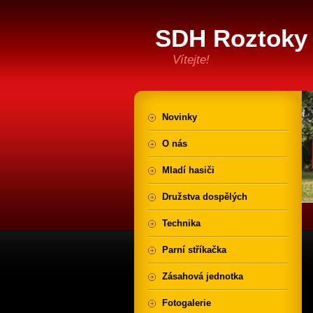
SDH Roztoky 
Vítejte!
Novinky
O nás
Mladí hasiči
Družstva dospělých
Technika
Parní stříkačka
Zásahová jednotka
Fotogalerie