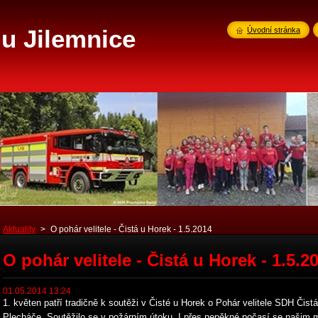
u Jilemnice
Úvodní stránka
Aktuality
>
O pohár velitele - Čistá u Horek - 1.5.2014
O pohár velitele - Čistá u Horek - 1.5.2
01.05.2014 13:24
1. květen patří tradičně k soutěži v Čisté u Horek o Pohár velitele SDH Čist
Plecháče. Soutěžilo se v požárním útoku. I přes nepěkné počasí se našim m