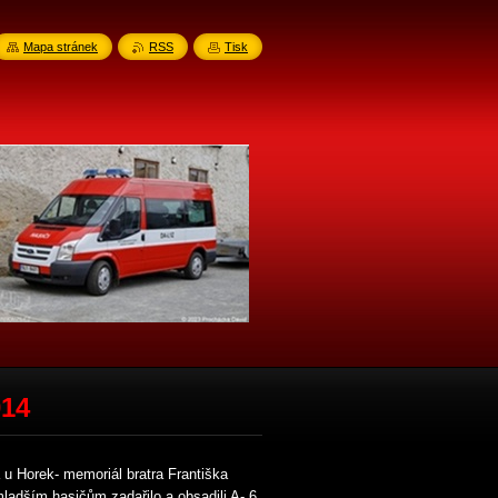
Mapa stránek
RSS
Tisk
014
á u Horek- memoriál bratra Františka
ladším hasičům zadařilo a obsadili A- 6.