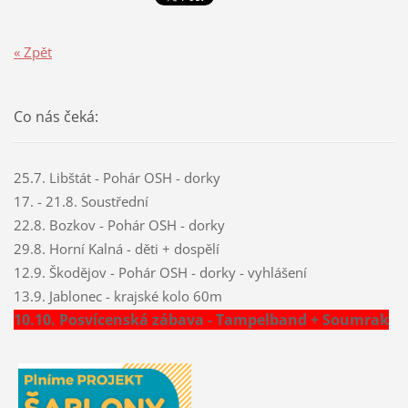
« Zpět
Co nás čeká:
25.7. Libštát - Pohár OSH - dorky
17. - 21.8. Soustřední
22.8. Bozkov - Pohár OSH - dorky
29.8. Horní Kalná - děti + dospělí
12.9. Škodějov - Pohár OSH - dorky - vyhlášení
13.9. Jablonec - krajské kolo 60m
10.10. Posvícenská zábava - Tampelband + Soumrak