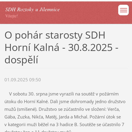
SDH Roztoky u Jilemnice
Vítejte!
O pohár starosty SDH
Horní Kalná - 30.8.2025 -
dospělí
01.09.2025 09:50
V sobotu 30. srpna jsme vyrazili na soutěž v požárním
útoku do Horní Kalné. Dali jsme dohromady jedno družstvo
mužů (smíšené). Družstvo se zúčastnilo ve složení: Verča,
Gába, Zuzka, Nikča, Matěj, Jarda a Michal. Požární útok se
v kategorii muži běžel na 3 hadice B. Soutěže se účastnilo 7