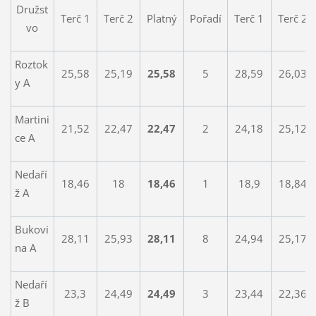
Družst
Terč 1
Terč 2
Platný
Pořadí
Terč 1
Terč 2
vo
Roztok
25,58
25,19
25,58
5
28,59
26,03
y A
Martini
21,52
22,47
22,47
2
24,18
25,12
ce A
Nedaří
18,46
18
18,46
1
18,9
18,84
ž A
Bukovi
28,11
25,93
28,11
8
24,94
25,17
na A
Nedaří
23,3
24,49
24,49
3
23,44
22,36
ž B