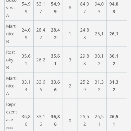
Buko
54,9
53,1
54,9
84,9
94,0
94,0
vina
6
7
9
7
9
7
3
3
A
Marti
24,0
28,4
28,4
24,8
nice
1
26,1
26,1
1
9
2
2
8
B
Rozt
35,6
35,6
29,8
30,1
30,1
oky
26,2
3
3
1
1
8
2
2
B
Marti
33,1
33,6
33,6
25,2
31,3
31,3
nice
2
4
4
6
6
9
2
2
A
Repr
ezent
36,8
33,1
36,8
25,5
26,5
26,5
ace
X
X
6
6
6
2
1
1
(mimo