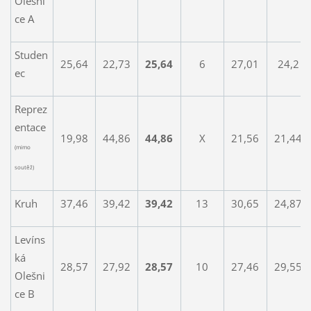
Olešni
ce A
Studen
25,64
22,73
25,64
6
27,01
24,2
ec
Reprez
entace
19,98
44,86
44,86
X
21,56
21,44
(mimo
soutěž)
Kruh
37,46
39,42
39,42
13
30,65
24,87
Levíns
ká
28,57
27,92
28,57
10
27,46
29,55
Olešni
ce B