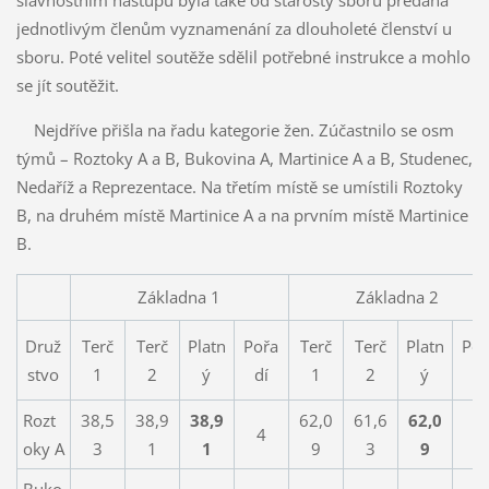
slavnostním nástupu byla také od starosty sboru předána
jednotlivým členům vyznamenání za dlouholeté členství u
sboru. Poté velitel soutěže sdělil potřebné instrukce a mohlo
se jít soutěžit.
Nejdříve přišla na řadu kategorie žen. Zúčastnilo se osm
týmů – Roztoky A a B, Bukovina A, Martinice A a B, Studenec,
Nedaříž a Reprezentace. Na třetím místě se umístili Roztoky
B, na druhém místě Martinice A a na prvním místě Martinice
B.
Základna 1
Základna 2
Druž
Terč
Terč
Platn
Pořa
Terč
Terč
Platn
Poř
stvo
1
2
ý
dí
1
2
ý
dí
Rozt
38,5
38,9
38,9
62,0
61,6
62,0
4
6
oky A
3
1
1
9
3
9