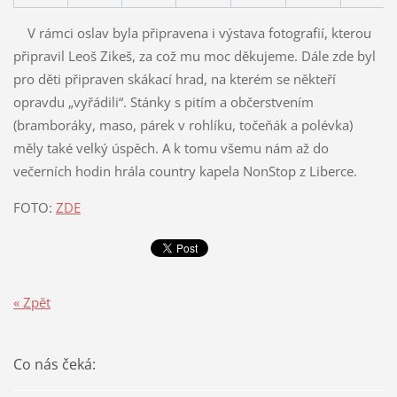
V rámci oslav byla připravena i výstava fotografií, kterou
připravil Leoš Zikeš, za což mu moc děkujeme. Dále zde byl
pro děti připraven skákací hrad, na kterém se někteří
opravdu „vyřádili“. Stánky s pitím a občerstvením
(bramboráky, maso, párek v rohlíku, točeňák a polévka)
měly také velký úspěch. A k tomu všemu nám až do
večerních hodin hrála country kapela NonStop z Liberce.
FOTO:
ZDE
« Zpět
Co nás čeká: