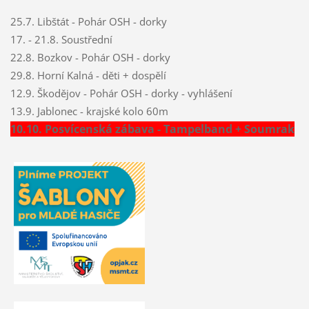
25.7. Libštát - Pohár OSH - dorky
17. - 21.8. Soustřední
22.8. Bozkov - Pohár OSH - dorky
29.8. Horní Kalná - děti + dospělí
12.9. Škodějov - Pohár OSH - dorky - vyhlášení
13.9. Jablonec - krajské kolo 60m
10.10. Posvícenská zábava - Tampelband + Soumrak