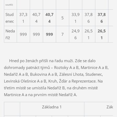
soutěž)
Stud
37,3
40,7
40,7
33,9
37,8
37,8
5
5
enec
1
4
4
1
6
6
Neda
24,9
26,5
26,5
999
999
999
7
2
říž
6
1
1
Hned po ženách přišli na řadu muži. Zde se dalo
dohromady patnáct týmů – Roztoky A a B, Martinice A a B,
Nedaříž A a B, Bukovina A a B, Zálesní Lhota, Studenec,
Levínská Olešnice A a B, Kruh, Žďár a Reprezentace. Na
třetím místě se umístila Nedaříž B, na druhém místě
Martinice A a na prvním místě Nedaříž A.
Základna 1
Zákla