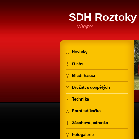
SDH Roztoky 
Vítejte!
Novinky
O nás
Mladí hasiči
Družstva dospělých
Technika
Parní stříkačka
Zásahová jednotka
Fotogalerie