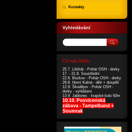
Kontakty
Vyhledávání
Co nás čeká:
25.7. Libštát - Pohár OSH - dorky
17. - 21.8. Soustřední
22.8. Bozkov - Pohár OSH - dorky
29.8. Horní Kalná - děti + dospělí
12.9. Škodějov - Pohár OSH -
dorky - vyhlášení
13.9. Jablonec - krajské kolo 60m
10.10. Posvícenská
zábava - Tampelband +
Soumrak