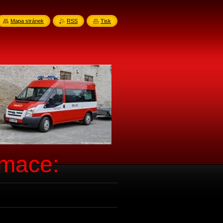
Mapa stránek
RSS
Tisk
rmace: